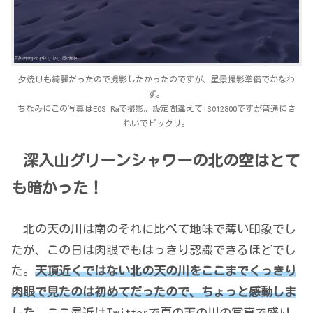
夕焼けも綺麗だったので撮影したかったのですが、星景撮影準備でかなわ
ず。
ちなみにこの写真はEOS_Raで撮影。設定間違えてISO12800ですが普通にき
れいでビックリ。
深入山グリーンシャワー
の北の空はとて
も暗かった！
北の天の川は南のそれに比べて地味で薄い印象でし
たが、この日は肉眼でもはっきり認識できるほどでし
た。
天頂近くではない北の天の川をここまでくっきり
肉眼で見たのは初めてだったので、ちょっと感動しま
した。
ここ最近はTwitterで夏の天の川の写真で盛り