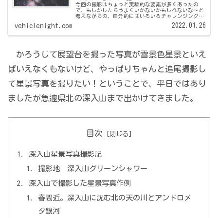
今回の撮影はちょっと実験的な要素が多くあったの
で、もしかしたらうまくいかないかもしれないな～と
考えながらの、自分的にはいろいろチャレンジングな
撮影でした。 そんな予測通り？お天気に阻まれ思っ
2022.01.26
vehiclenight.com
たような結果にはならなかったのですが、とりあえず
撮...
かろうじて展望台を撮った写真が雪景色星景といえ
ばいえなくもないけど、やっぱりちゃんと追尾撮影し
て星景写真を撮りたい！ということで、平日ではあり
ましたが急遽県北の深入山まで出かけてきました。
目次
深入山星景写真撮影記
撮影地 深入山グリーンシャワー
深入山で撮影した星景写真作例
春間近。深入山に沈む北の天の川とアンドロメ
ダ銀河