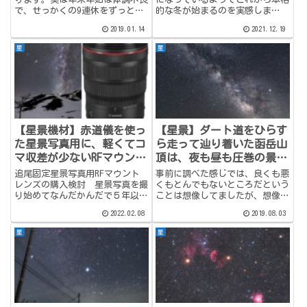
で、せっかくの9連休をずっと引
的な冬が始まるのを実感しま
きこもって過ごしていました。当
す。 ところで冬の星座のイメー
2019.01.14
2021.12.19
然撮影にもでかけていないので新
ジがあるオリオン座ですが、実は
たなネタも無し。ちょうどいいの
12月には薄明終わりぐらいの時
星
星
で、初めての一眼での撮影となっ
間帯に東から昇ってくるので、東
た、北海道へ星景写真を撮り
側の風景との星景写真を狙うには
に...
（レ...
【星景機材】赤道儀を使っ
【星景】ダート道をひらす
た星景写真用に、軽くてコ
ら走って辿り着いた函岳山
マ収差が少ないRFマウント
頂は、夜も昼も圧巻の景色
のレンズが欲しくなったの
が広がる天空の世界であっ
追尾固定星景写真用RFマウント
事前に調べた感じでは、良くも悪
で検討してみた。
た！
レンズの購入検討 星景写真を撮
くもとんでもないところだという
り始めてなんだかんだで５年以上
ことは想像してましたが、想像以
が経過しました。その間にレンズ
上にとんでもなかったですｗ目的
2022.02.08
2019.08.03
もそれなりに増えてきて、一応ど
は星景撮影でしたが、思いがけず
の画角にも対応できるようにはな
もう一つ素晴らしい景色にお目に
星
星
りましたが、まだまだ充実させた
かかることができました。年齢を
いと考える今日この頃です。
重ねるに連れ、日常生活はおろ
特...
か...