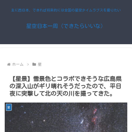
主に西日本、できれば将来的には全国の星空タイムラプスを撮りたい
星空日本一周（できたらいいな）
ホーム
星
【星景】雪景色とコラボできそうな広島県
の深入山がギリ晴れそうだったので、平日
夜に突撃して北の天の川を撮ってきた。
星