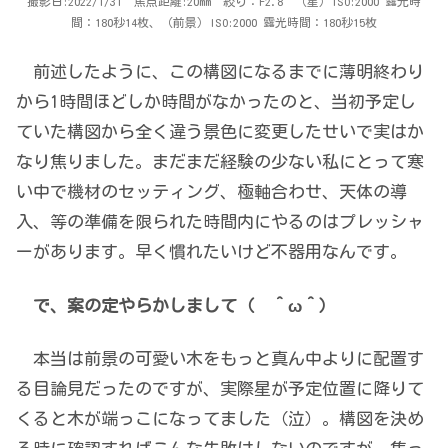
撮影日:2022/1/31 焦点距離:20mm 絞り：F2.8 （星）ISO:2000 露光時
間：180秒14枚、（前景）ISO:2000 露光時間：180秒15枚
前述したように、この構図になるまでに薄明終わり
から1時間ほどしか時間がなかったのと、当初予定し
ていた構図から全く違う景色に変更したせいで実はか
なり焦りました。まだまだ経験の少ない私にとって寒
い中で機材のセッティング、極軸合わせ、天体の導
入、等の準備を限られた時間内にやるのはプレッシャ
ーがあります。早く慣れたいけど不器用なんです。
で、案の定やらかしまして（ ＾ω＾）
本当は前景の可愛い木をもっと真ん中よりに配置す
る目論見だったのですが、実際星が予定位置に降りて
くると木が端っこになってました（泣）。構図を決め