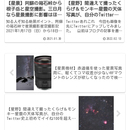
【星景】阿蘇の箱石峠から
【星野】間違えて撮ったく
根子岳と星空撮影。三日月
らげ＆モンキー星雲の天体
なら星景撮影に影響はほぼ
写真が、自分のTwitter史
皆無、いやむしろ好都合
上初めてイイね100を超え
知る人ぞ知る絶景ポイント、阿蘇
Twitterあれこれ 今回も画像を
（条件次第）だと知った夜
てしまった話。
の箱石峠で星景撮影星空撮影記
先にTwitterにアップしてみまし
2021年1月17日（日）から18日
た。 以前はブログの記事を書い
（月）2時ごろまで撮影。月没
てから『ブログ更新しました』的
2021.01.30
2022.02.13
21：41、月出 10：35薄明終
なつぶやきをしてリンクを貼って
19：00、薄明始 5：51週末の中
いたのですが誰からも反応が無
国地方の天気は終始雲に覆われる
く…なので当然ですが目論んでい
予報でした。必...
たブログのPVアップ...
【星景機材】赤道儀を使った星景写真
用に、軽くてコマ収差が少ないRFマウ
ントのレンズが欲しくなったので検討
してみた。
【星野】間違えて撮ったくらげ＆モン
キー星雲の天体写真が、自分の
Twitter史上初めてイイね100を超えて
しまった話。