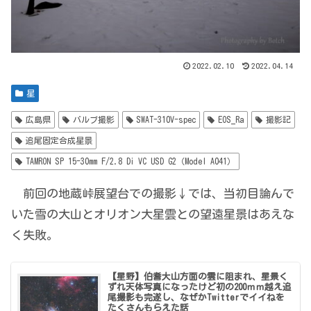
2022.02.10
2022.04.14
星
広島県
バルブ撮影
SWAT-310V-spec
EOS_Ra
撮影記
追尾固定合成星景
TAMRON SP 15-30mm F/2.8 Di VC USD G2（Model A041）
前回の地蔵峠展望台での撮影↓では、当初目論んで
いた雪の大山とオリオン大星雲との望遠星景はあえな
く失敗。
【星野】伯耆大山方面の雲に阻まれ、星景く
ずれ天体写真になったけど初の200ｍｍ越え追
尾撮影も完遂し、なぜかTwitterでイイねを
たくさんもらえた話