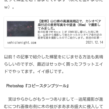
ｗ）。
【星野】山口県の高瀬湖周辺で、カシオペア
座付近の星野写真を中望遠（85mm）で撮影し
てみました。
前の記事でRF16ｍｍ 2.8F STMを試し撮りした同じ時
に、以前から撮影して見たかったカシオペア座付近の
星野写真を撮影したのでご紹介します。前回の記事
まずまず思ってた感じの絵になったので、個人的には
2021.12.14
vehiclenight.com
満足です。 これまでやってみないとわ...
以前↑の記事で紹介した輝星をにじませる方法も素晴
らしいのですが、最近はせっかく買ったフラットエイ
ドでやってます。イイ感じです。
Photoshop『コピースタンプツール』
実はやらかしがもう一つありまして…追尾撮影が進
むにつれ画像右側に木の枝がまあまあ盛大に侵入して