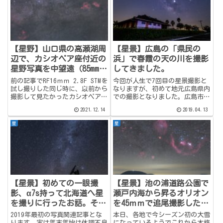
【星野】山口県の高瀬湖周
【星景】広島の「県民の
辺で、カシオペア座付近の
浜」で春霞の天の川を撮影
星野写真を中望遠（85mm）
してきました。
で撮影してみました。
前の記事でRF16ｍｍ 2.8F STMを
今回が人生で7回目の星景撮影と
試し撮りした同じ時に、以前から
なりますが、初めて地元広島県内
撮影して見たかったカシオペア座
での撮影となりました。広島市内
付近の星野写真を撮影したのでご
から南の空を撮影するのに最適な
2021.12.14
2019.04.13
紹介します。前回の記事 まずま
場所を探すと、瀬戸内海沿岸はど
ず思ってた感じの絵になったの
うしても光害の影響があるため、
星
星
で、個人的には満足です。 これ
四国に渡るか、中国山地より北に
までやってみないとわ...
行くかの大きく分けて二択にな
る...
【星景】初めての一眼撮
【星景】池の浦道路公園で
影、α7s持って北海道へ星
瀬戸内海から昇るオリオン
を撮りに行ったお話。その
を45ｍｍで追尾撮影した追
１
尾固定合成写真
2019年最初の写真関連記事とな
本日、各地で今シーズン初の大雪
ります。実は年末年始は体調不良
になっているようでこれから本格