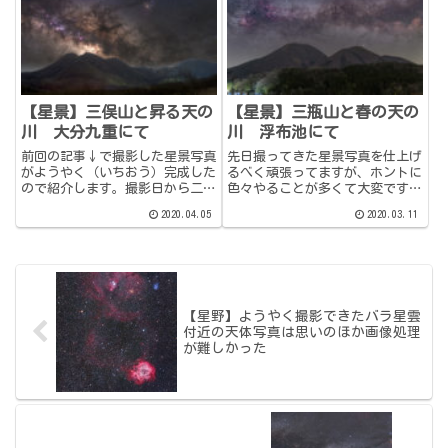
星）を所定の位置に導入すればよ
さんにリツイートしていただいた
いのですが、これが思った以上
うえに、HPでピックア...
に...
【星景】三俣山と昇る天の
【星景】三瓶山と春の天の
川 大分九重にて
川 浮布池にて
前回の記事↓で撮影した星景写真
先日撮ってきた星景写真を仕上げ
がようやく（いちおう）完成した
るべく頑張ってますが、ホントに
ので紹介します。撮影日から二週
色々やることが多くて大変です。
間以上経過してます。相変わらず
撮影回数も月に１～２回程度と少
2020.04.05
2020.03.11
仕上げが遅い。せめて一週間ぐら
ない。なので前回やった画像処理
いでできるようになりたいのです
のやり方をすっかり忘れていま
がなかなか難しいです。圧倒的に
す！ しかもまだまだ知らないこ
画像処理の経験が少ないので、
と、初めてのことも多くて覚えて
毎...
ら...
【星野】ようやく撮影できたバラ星雲
付近の天体写真は思いのほか画像処理
が難しかった