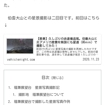
た。
伯耆大山との星景撮影は二回目です。前回はこちら
↓
【星景】久しぶりの赤道儀追尾。伯耆大山と
北アメリカ星雲を無謀にも望遠（95ｍｍ）で
撮影してみた！
前回7カ月ぶりに星景写真の撮影を再開したわけです
が、この時は赤道儀は使用しませんでした。前回の星
景記事今回、満を持して赤道儀が復活！久しぶりの追
尾撮影に四苦八苦しながら撮影してきましたので紹介
2020.11.23
vehiclenight.com
します。赤道儀の使用について基本的には、焦点距
離...
目次
福兼展望台 星景写真撮影記
撮影地 福兼展望台について
福兼展望台で撮影した星景写真作例