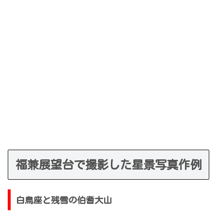
福兼展望台で撮影した星景写真作例
白鳥座と残雪の伯耆大山