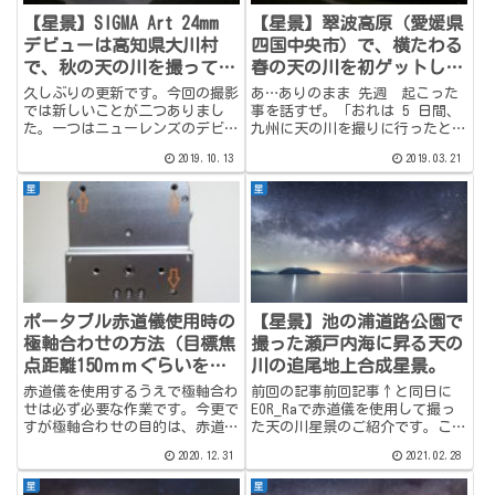
【星景】SIGMA Art 24mm
【星景】翠波高原（愛媛県
デビューは高知県大川村
四国中央市）で、横たわる
で、秋の天の川を撮ってき
春の天の川を初ゲットして
ました。
きました。
久しぶりの更新です。今回の撮影
あ…ありのまま 先週 起こった
では新しいことが二つありまし
事を話すぜ。「おれは 5 日間、
た。一つはニューレンズのデビュ
九州に天の川を撮りに行ったと思
ー。前回の記事で新しいレンズが
ったら、できあがったのは四国で
2019.10.13
2019.03.21
欲しいと書きましたが、実はその
撮った天の川写真だった。」
翌日にはamazonでポチってまし
な… 何を言っているのか わか
星
星
た。もう一つはEOS_Rの星景デビ
らねーと思うが(ry というわけ
ュー。前々からEOS_R...
で、先週5日間ほど九州に天
の...
ポータブル赤道儀使用時の
【星景】池の浦道路公園で
極軸合わせの方法（目標焦
撮った瀬戸内海に昇る天の
点距離150ｍｍぐらいを目
川の追尾地上合成星景。
指して）
赤道儀を使用するうえで極軸合わ
前回の記事前回記事↑と同日に
せは必ず必要な作業です。今更で
EOR_Raで赤道儀を使用して撮っ
すが極軸合わせの目的は、赤道儀
た天の川星景のご紹介です。この
の回転軸と星の日周運動の回転軸
記事の更新をTwitterで天リフさ
2020.12.31
2021.02.28
を平行にすることです。具体的に
ん（天文リフレクションズ）風に
は、天の北極（アバウトには北極
つぶやいたところ、なんと天リフ
星
星