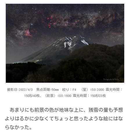
撮影日:2022/4/3 焦点距離:50mm 絞り：F4 （星）ISO:2000 露光時間：
150秒40枚、（前景）ISO:1600 露光時間：150秒23枚
あまりにも前景の色が地味な上に、残雪の量も予想
よりはるかに少なくてちょっと思ったような絵にはな
らなかった。