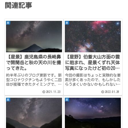
関連記事
星
星
【星景】鹿児島県の長崎鼻
【星野】伯耆大山方面の雲
で開聞岳と秋の天の川を撮
に阻まれ、星景くずれ天体
ってきた。
写真になったけど初の200
ｍｍ越え追尾撮影も完遂
約半年ぶりのブログ更新です。新
今回の撮影はちょっと実験的な要
し、なぜかTwitterでイイ
型コロナワクチンもようやく二回
素が多くあったので、もしかした
目が接種できたタイミングで、約
らうまくいかないかもしれないな
ねをたくさんもらえた話
半年ぶりに自粛解禁しました。目
～と考えながらの、自分的にはい
2021.11.23
2022.01.26
的地は以前から行ってみたかった
ろいろチャレンジングな撮影でし
開聞岳です。自粛明け早々に張り
た。 そんな予測通り？お天気に
星
星
切り過ぎて、後日腰を痛めてしま
阻まれ思ったような結果にはなら
いましたが、久しぶりの撮影は
なかったのですが、とりあえず
楽...
撮...