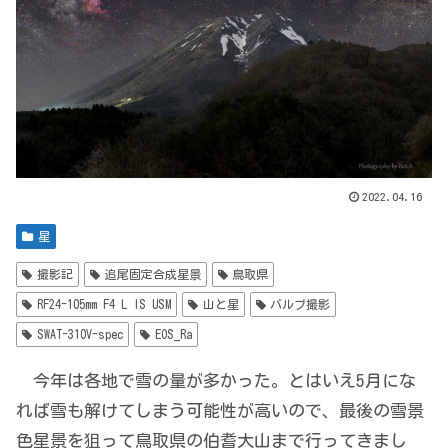
2022.04.16
星
撮影記
追尾固定合成星景
鳥取県
RF24-105mm F4 L IS USM
山と星
バルブ撮影
SWAT-310V-spec
EOS_Ra
今年は各地で雪の量が多かった。とはいえ5月にな
れば雪も解けてしまう可能性が高いので、最後の雪景
色星景を狙って鳥取県の伯耆大山まで行ってきまし