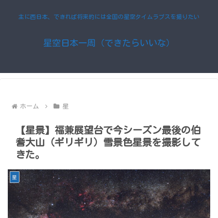
主に西日本、できれば将来的には全国の星空タイムラプスを撮りたい
星空日本一周（できたらいいな）
ホーム
星
【星景】福兼展望台で今シーズン最後の伯
耆大山（ギリギリ）雪景色星景を撮影して
きた。
星