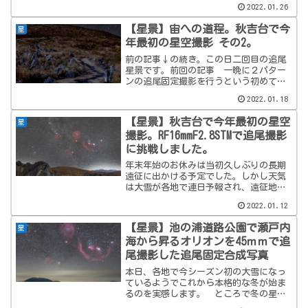
2022.01.26
影でした。 そんな予測通り？お天気に
阻まれ思ったような結果にはならなかっ
【星景】宙への道程。秋吉台で今
星
たのですが、とりあえず撮...
年最初の星空撮影 その2。
前の記事↓の続き。この日二回目の追尾
星景です。前回の記事 一晩に２パター
ンの追尾固定撮影を行うという初めての
試みでした。 正直前回記事で紹介した1
2022.01.18
パターン目は、思ったよりもRF16mmF4の
歪みが酷くて？コンポジットが上手くい
【星景】秋吉台で今年最初の星空
星
かなかったこと...
撮影。RF16mmF2.8STMで追尾撮影
に挑戦しました。
年末年始のお休みは当初久しぶりの長期
遠征に出かける予定でした。しかし天気
は大雪が各地で連日予報され、遠征地で
は標高の高い場所での撮影を予定してい
2022.01.12
た私は、残念ではありましたが、知らな
い土地で帰れなくなったり事故を起こす
【星景】池の浦道路公園で瀬戸内
星
リスクを考えて遠征を諦め...
海から昇るオリオンを45ｍｍで追
尾撮影した追尾固定合成写真
本日、各地で今シーズン初の大雪になっ
ているようでこれから本格的な冬が始ま
るのを実感します。 ところで冬の星座
のイメージがあるオリオン座ですが、実