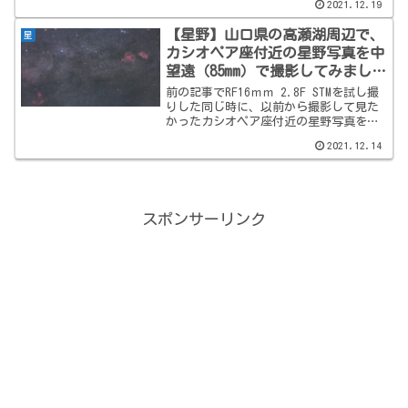
2021.12.19
は12月には薄明終わりぐらいの時間帯に
東から昇ってくるので、東側の風景との
【星野】山口県の高瀬湖周辺で、
星
星景写真を狙うには（レ...
カシオペア座付近の星野写真を中
望遠（85mm）で撮影してみまし
た。
前の記事でRF16ｍｍ 2.8F STMを試し撮
りした同じ時に、以前から撮影して見た
かったカシオペア座付近の星野写真を撮
影したのでご紹介します。前回の記事
2021.12.14
まずまず思ってた感じの絵になったの
で、個人的には満足です。 これまでや
ってみないとわ...
スポンサーリンク