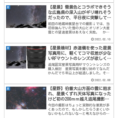
を貼っていたのですが誰からも反応が無
く…なので当然ですが目論んでいたブロ
【星景】雪景色とコラボできそう
星
グのPVアップ...
な広島県の深入山がギリ晴れそう
だったので、平日夜に突撃して北
の天の川を撮ってきた。
前回の地蔵峠展望台での撮影↓では、当
初目論んでいた雪の大山とオリオン大星
雲との望遠星景はあえなく失敗。 かろ
うじて展望台を撮った写真が雪景色星景
2022.02.10
といえばいえなくもないけど、やっぱり
ちゃんと追尾撮影して星景写真を撮りた
【星景機材】赤道儀を使った星景
星
い！ということで、平日で...
写真用に、軽くてコマ収差が少な
いRFマウントのレンズが欲しくな
ったので検討してみた。
追尾固定星景写真用RFマウントレンズの
購入検討 星景写真を撮り始めてなんだ
かんだで５年以上が経過しました。その
間にレンズもそれなりに増えてきて、一
2022.02.08
応どの画角にも対応できるようにはなり
ましたが、まだまだ充実させたいと考え
【星野】伯耆大山方面の雲に阻ま
星
る今日この頃です。 特...
れ、星景くずれ天体写真になった
けど初の200ｍｍ越え追尾撮影も
完遂し、なぜかTwitterでイイね
今回の撮影はちょっと実験的な要素が多
をたくさんもらえた話
くあったので、もしかしたらうまくいか
ないかもしれないな～と考えながらの、
自分的にはいろいろチャレンジングな撮