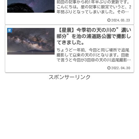
前回の記事から約1年半ぶりの更新です。
こんにちは。星の記事に限定でいうと、2
年弱ぶりとなってしまいました。その
間、ちょっとしたパクられ騒動もあった
2024.03.23
ようですが見事にスルーして今に至りま
す。犯人（あえて犯人呼ばわり）のアカ
【星景】今季初の天の川の”濃い
星
ウントは未だにしれっと...
部分”を池の浦道路公園で撮影し
てきました。
ちょうど一年前、今回と同じ場所で追尾
撮影して以来の天の川となります。回数
で言うと今回が3回目の天の川追尾撮影で
す。なぜか天の川の追尾撮影が少ないん
2022.04.30
です。追尾撮影を始めた一昨年は、天の
川の季節になるとモチベーションが下が
スポンサーリンク
りました。理由は、天の...