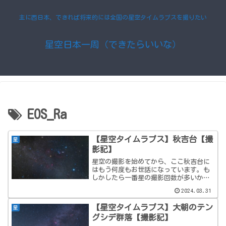
主に西日本、できれば将来的には全国の星空タイムラプスを撮りたい
星空日本一周（できたらいいな）
EOS_Ra
【星空タイムラプス】秋吉台【撮
星
影記】
星空の撮影を始めてから、ここ秋吉台に
はもう何度もお世話になっています。も
しかしたら一番星の撮影回数が多いか
も。特徴のある広大なカルスト台地が広
2024.03.31
がり高い木がないので360度撮影できる
し、少し奥に入ればまず人と会うことは
【星空タイムラプス】大朝のテン
星
ない。星景撮影には最適の...
グシデ群落【撮影記】