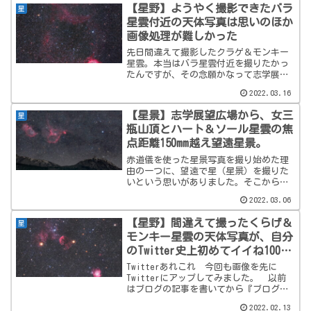
回はこちら↓福兼展望台 星景写真撮影
【星野】ようやく撮影できたバラ
星
記2022年4月2日（...
星雲付近の天体写真は思いのほか
画像処理が難しかった
先日間違えて撮影したクラゲ＆モンキー
星雲。本当はバラ星雲付近を撮りたかっ
たんですが、その念願かなって志学展望
広場で撮影できました。 間違えて撮った
2022.03.16
くらげ＆モンキー星雲はこちら↓志学展
望広場 天体写真撮影記 これも最近お
【星景】志学展望広場から、女三
星
決まりになりつつある、...
瓶山頂とハート＆ソール星雲の焦
点距離150mm越え望遠星景。
赤道儀を使った星景写真を撮り始めた理
由の一つに、望遠で星（星景）を撮りた
いという思いがありました。そこから赤
道儀の使い方、天体写真の画像処理の仕
2022.03.06
方など全く知らなかったことを勉強し
て、ついに今回自分史上最望遠での星景
【星野】間違えて撮ったくらげ＆
星
写真をなんとか仕上げること...
モンキー星雲の天体写真が、自分
のTwitter史上初めてイイね100を
超えてしまった話。
Twitterあれこれ 今回も画像を先に
Twitterにアップしてみました。 以前
はブログの記事を書いてから『ブログ更
新しました』的なつぶやきをしてリンク
2022.02.13