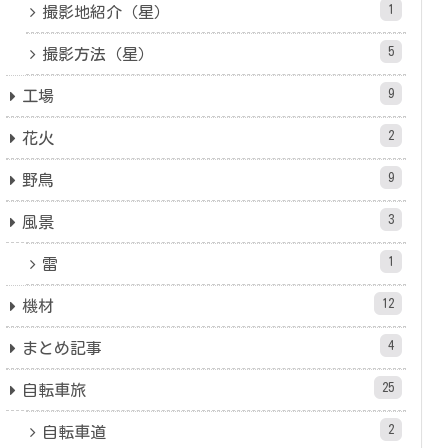
1
撮影地紹介（星）
5
撮影方法（星）
9
工場
2
花火
9
野鳥
3
風景
1
雷
12
機材
4
まとめ記事
25
自転車旅
2
自転車道