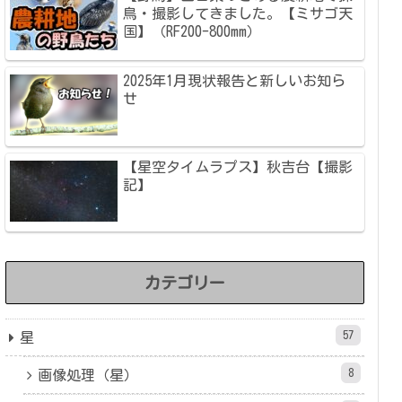
鳥・撮影してきました。【ミサゴ天
国】（RF200-800mm）
2025年1月現状報告と新しいお知ら
せ
【星空タイムラプス】秋吉台【撮影
記】
カテゴリー
57
星
8
画像処理（星）