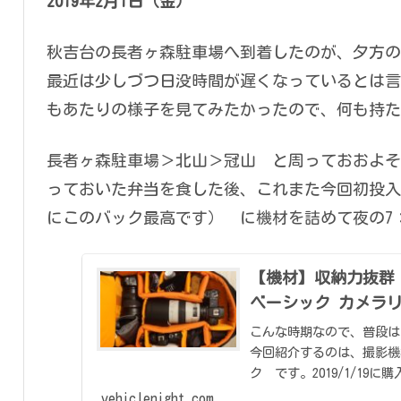
2019年2月1日（金）
秋吉台の長者ヶ森駐車場へ到着したのが、夕方の5
最近は少しづつ日没時間が遅くなっているとは言
もあたりの様子を見てみたかったので、何も持た
長者ヶ森駐車場＞北山＞冠山 と周っておおよそ
っておいた弁当を食した後、これまた今回初投入の
にこのバック最高です） に機材を詰めて夜の7
【機材】収納力抜群！
ベーシック カメラ
こんな時期なので、普段は
今回紹介するのは、撮影機材
ク です。2019/1/1
書いて...
vehiclenight.com