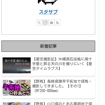
スタサプ
新着記事
【星空撮影記】沖縄県石垣島に南十
字星と昇る天の川を撮りにいく【星
空タイムラプス】
【野鳥】長崎県諫早干拓地で探鳥・
撮影してきました。【その1】
（RF200-800mm）
【野鳥】山口県のとある農耕地で探