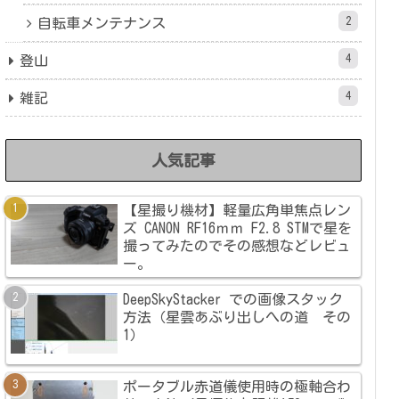
2
自転車メンテナンス
4
登山
4
雑記
人気記事
【星撮り機材】軽量広角単焦点レン
ズ CANON RF16ｍｍ F2.8 STMで星を
撮ってみたのでその感想などレビュ
ー。
DeepSkyStacker での画像スタック
方法（星雲あぶり出しへの道 その
1）
ポータブル赤道儀使用時の極軸合わ