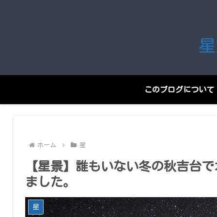
星
このブログについて
ホーム
星
【星景】誰もいない冬の秋吉台で
ました。
星