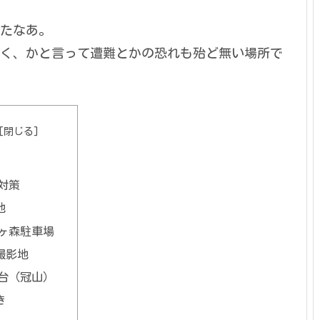
たなあ。
く、かと言って遭難とかの恐れも殆ど無い場所で
対策
地
ヶ森駐車場
撮影地
台（冠山）
き