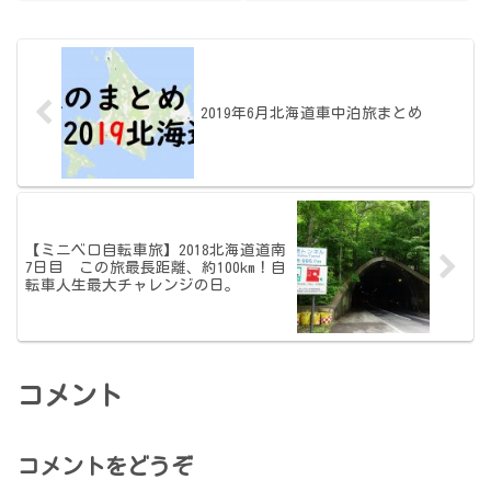
ど全く知らなかったことを勉強し
の画角にも対応できるようにはな
て、ついに今回自分史上最望遠で
りましたが、まだまだ充実させた
の星景写真をなんとか仕上げるこ
いと考える今日この頃です。
と...
特...
2019年6月北海道車中泊旅まとめ
【ミニベロ自転車旅】2018北海道道南
7日目 この旅最長距離、約100km！自
転車人生最大チャレンジの日。
コメント
コメントをどうぞ