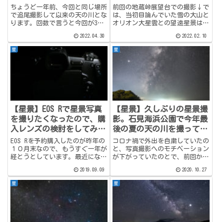
た。
平日夜に突撃して北の天の
ちょうど一年前、今回と同じ場所
前回の地蔵峠展望台での撮影↓で
川を撮ってきた。
で追尾撮影して以来の天の川とな
は、当初目論んでいた雪の大山と
ります。回数で言うと今回が3回
オリオン大星雲との望遠星景はあ
目の天の川追尾撮影です。なぜか
えなく失敗。 かろうじて展望台
2022.04.30
2022.02.10
天の川の追尾撮影が少ないんで
を撮った写真が雪景色星景といえ
す。追尾撮影を始めた一昨年は、
ばいえなくもないけど、やっぱり
星
星
天の川の季節になるとモチベーシ
ちゃんと追尾撮影して星景写真を
ョンが下がりました。理由は、天
撮りたい！ということで、平日
の...
で...
【星景】EOS Rで星景写真
【星景】久しぶりの星景撮
を撮りたくなったので、購
影。石見海浜公園で今年最
入レンズの検討をしてみ
後の夏の天の川を撮ってき
た。
ました。
EOS Rを予約購入したのが昨年の
コロナ禍で外出を自粛していたの
１０月末なので、もうすぐ一年が
と、写真撮影へのモチベーション
経とうとしています。最近になっ
が下がっていたのとで、前回から
てちらほらEOS Rでの星景写真も
7カ月経過してしまいましたが、
2019.09.09
2020.10.27
ネットで見かけるようになってき
ようやく星景撮影を再開しまし
ました。それがまた意外とレベル
た。前回の星景記事最近の星景撮
星
星
が高い。私の星景写真事情は”高
影事情7カ月の間に、自分の星景
感度番長”の異名を取る...
撮影事情も多少変わりました。マ
イ...