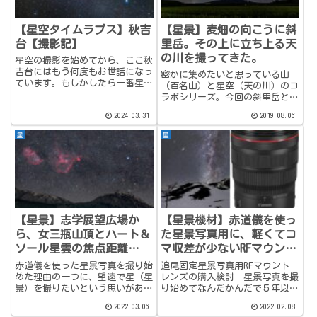
【星空タイムラプス】秋吉
【星景】麦畑の向こうに斜
台【撮影記】
里岳。その上に立ち上る天
の川を撮ってきた。
星空の撮影を始めてから、ここ秋
吉台にはもう何度もお世話になっ
密かに集めたいと思っている山
ています。もしかしたら一番星の
（百名山）と星空（天の川）のコ
撮影回数が多いかも。特徴のある
ラボシリーズ。今回の斜里岳との
広大なカルスト台地が広がり高い
コラボはその第二弾となります
2024.03.31
2019.08.06
木がないので360度撮影できる
（第一弾はこちら）。できればコ
し、少し奥に入ればまず人と会う
ンプリートしたいけどまだまだ先
星
星
ことはない。星景撮影には最適
は長いです（笑。撮影記2019年6
の...
月25日（火）人生初の三夜連
続...
【星景】志学展望広場か
【星景機材】赤道儀を使っ
ら、女三瓶山頂とハート＆
た星景写真用に、軽くてコ
ソール星雲の焦点距離
マ収差が少ないRFマウント
150mm越え望遠星景。
のレンズが欲しくなったの
赤道儀を使った星景写真を撮り始
追尾固定星景写真用RFマウント
で検討してみた。
めた理由の一つに、望遠で星（星
レンズの購入検討 星景写真を撮
景）を撮りたいという思いがあり
り始めてなんだかんだで５年以上
ました。そこから赤道儀の使い
が経過しました。その間にレンズ
2022.03.06
2022.02.08
方、天体写真の画像処理の仕方な
もそれなりに増えてきて、一応ど