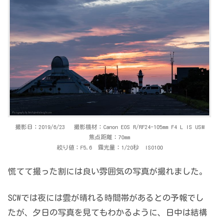
撮影日：2019/6/23 撮影機材：Canon EOS R/RF24-105mm F4 L IS USM
焦点距離：70mm
絞り値：F5.6 露光量：1/20秒 ISO100
慌てて撮った割には良い雰囲気の写真が撮れました。
SCWでは夜には雲が晴れる時間帯があるとの予報でし
たが、夕日の写真を見てもわかるように、日中は結構