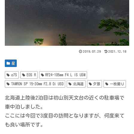
2019.07.29
2021.12.18
星
α7S
EOS R
RF24-105mm F4 L IS USM
TAMRON SP 15-30mm F2.8 Di USD
北海道
夕景
一枚撮り
北海道上陸後2泊目は初山別天文台の近くの駐車場で
車中泊しました。
ここには今回で3度目の訪問となりますが、何度来て
も良い場所です。