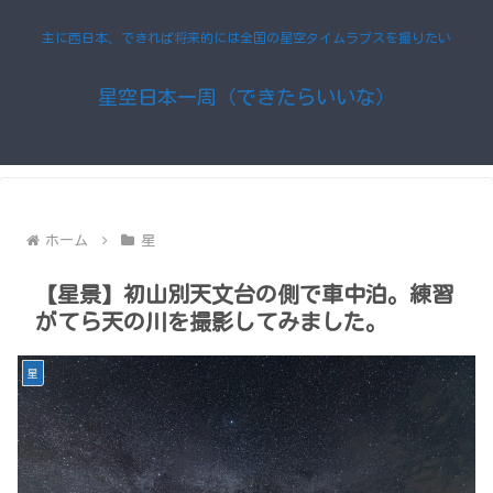
主に西日本、できれば将来的には全国の星空タイムラプスを撮りたい
星空日本一周（できたらいいな）
ホーム
星
【星景】初山別天文台の側で車中泊。練習
がてら天の川を撮影してみました。
星