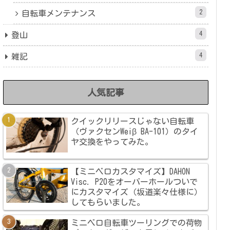
2
自転車メンテナンス
4
登山
4
雑記
人気記事
クイックリリースじゃない自転車
（ヴァクセンWeiβ BA-101）のタイ
ヤ交換をやってみた。
【ミニベロカスタマイズ】DAHON
Visc. P20をオーバーホールついで
にカスタマイズ（坂道楽々仕様に）
してもらいました。
ミニベロ自転車ツーリングでの荷物