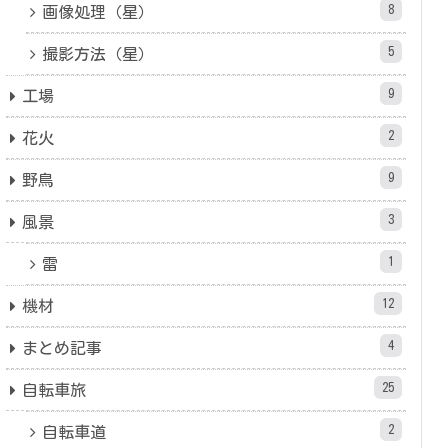
8
画像処理（星）
5
撮影方法（星）
9
工場
2
花火
9
野鳥
3
風景
1
雷
12
機材
4
まとめ記事
25
自転車旅
2
自転車道