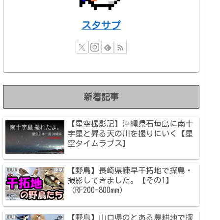
スタサプ
新着記事
【星空撮影記】沖縄県石垣島に南十
字星と昇る天の川を撮りにいく【星
空タイムラプス】
【野鳥】長崎県諫早干拓地で探鳥・
撮影してきました。【その1】
（RF200-800mm）
【野鳥】山口県のとある農耕地で探