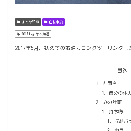
まとめ記事
自転車旅
2017しまなみ海道
2017年5月、初めてのお泊りロングツーリング
目次
前置き
自分の体
旅の計画
持ち物
収納バ
中身