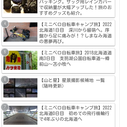
パッキング。ザック用レインカバー
で収納量が大幅アップした！旅のお
すすめグッズも紹介。
【ミニベロ自転車キャンプ旅】2022
北海道1日目 深川から留萌へ。序
盤から足に痛みが！？しまなみ海道
の悪夢再び。
【ミニベロ自転車旅】2018北海道道
南3日目 支笏湖公園自転車道～樽
前山～苫小牧へ
【山と星】星景撮影候補地 一覧
（随時更新）
【ミニベロ自転車キャンプ旅】2022
北海道0日目 初めての飛行機輪行
で4年ぶりの北海道へ