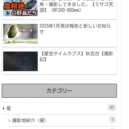
鳥・撮影してきました。【ミサゴ天
国】（RF200-800mm）
2025年1月現状報告と新しいお知ら
せ
【星空タイムラプス】秋吉台【撮影
記】
カテゴリー
57
星
1
撮影地紹介（星）